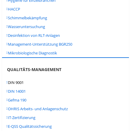
Hygiene für Einzelbranchen
HACCP
Schimmelbekämpfung
Wasseruntersuchung
Desinfektion von RLT-Anlagen
Management-Unterstützung BGR250
Mikrobiologische Diagnostik
QUALITÄTS-MANAGEMENT
DIN 9001
DIN 14001
Gefma 190
OHRIS Arbeits- und Anlagenschutz
IT-Zertifizierung
E-QSS Qualitätssicherung